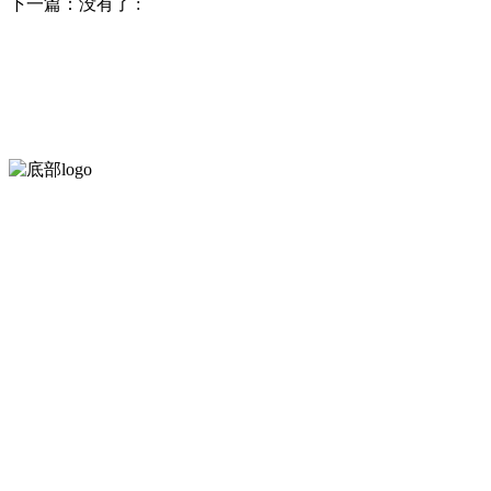
下一篇：没有了
:
河北J9集团|国际站官网食品有限公司创建于1991年，是经省级注册
等。
服务支持
关于我们
食品安全知识
食品安全资讯