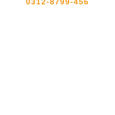
0312-8799-456
的大型农产品加工出口企业，注册资金2000万元，总资产1亿多元。公司