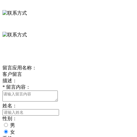
河北省保定市徐水县崔庄镇吴庄村
0312-8799456 18633256098
delishipin@yeah.net
给我留言
留言应用名称：
客户留言
描述：
*
留言内容：
姓名：
性别：
男
女