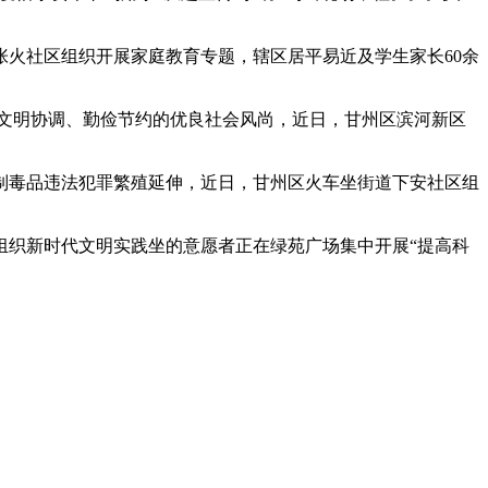
火社区组织开展家庭教育专题，辖区居平易近及学生家长60余
文明协调、勤俭节约的优良社会风尚，近日，甘州区滨河新区
毒品违法犯罪繁殖延伸，近日，甘州区火车坐街道下安社区组
织新时代文明实践坐的意愿者正在绿苑广场集中开展“提高科