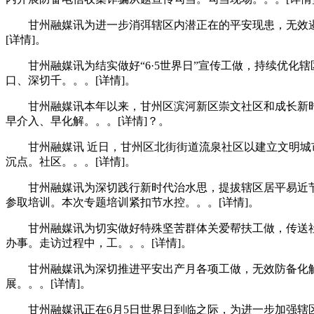
甘州融媒讯为进一步消弭辖区内潜正在的平安现患，无效遏制
[详情]。
甘州融媒讯为结实做好“6·5世界日”宣传工做，持续优化辖
口、深切千。。。[详情]。
甘州融媒讯本年以来，甘州区滨河新区崇文社区和成长新时代
早介入、早化解。。。[详情]？。
甘州融媒讯 近日，甘州区北街街道流泉社区以建立文明城市
沉点。社区。。。[详情]。
甘州融媒讯为深切践行新时代治水思，提拔辖区居平易近节
参取培训。本次专题培训紧扣节水控。。。[详情]。
甘州融媒讯为切实做好特殊坚苦群体关爱帮扶工做，传送社区
办事。走访过程中，工。。。[详情]。
甘州融媒讯为深切推进平安出产月各项工做，无效防备化解
展。。。[详情]。
甘州融媒讯正在6月5日世界日到临之际，为进一步加强辖区