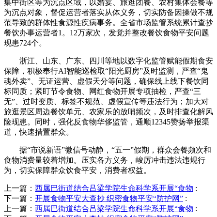
集中街区等为沉点区域，以婚宴、旅逛团餐、农村集体会餐等
为沉点对象，督促运营者落实从体义务，切实防备因操做不规
范导致的群体性食源性疾病事务。全省市场监管系统累计查抄
餐饮办事运营者1。12万家次，发觉并整改餐饮食物平安问题
现患724个。
浙江、山东、广东、四川等地以数字化监管赋能假期食安
保障，积极奉行AI智能巡检取“阳光厨房”及时监测，严查“鬼
魂外卖”、无证运营、虚假天分等问题，确保线上线下餐饮同
标同质；紧盯节令食物、网红食物开展专项抽检，严查“三
无”、过时变质、标签不规范、虚假宣传等违法行为；加大对
旅逛景区周边餐饮单元、农家乐的放哨频次，及时排查化解风
险现患。同时，强化反食物华侈监管，通顺12345赞扬举报渠
道，快速措置群众。
据“市说新语”微信号动静，“五一”假期，群众会餐频次和
食物消费量较着增加。压实各方义务，峻厉冲击违法违规行
为，切实保障群众饮食平安，消费者权益。
上一篇：
西属巴街道结合吕梁学院生命科学系开展“食物
:
下一篇：
开展食物平安大查抄 织密食物平安“防护网”
:
上一篇：
西属巴街道结合吕梁学院生命科学系开展“食物
: