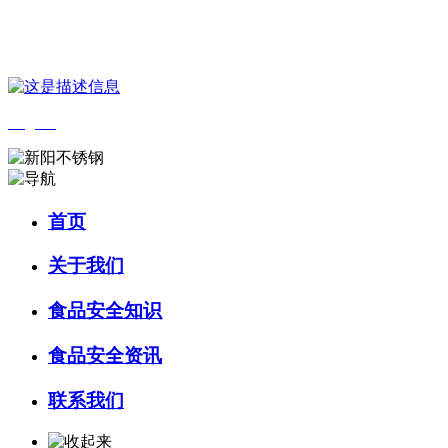
您好，欢迎来到 河北J9集团|国际站官网食品 官方网站！
English
首页
关于我们
食品安全知识
食品安全资讯
联系我们