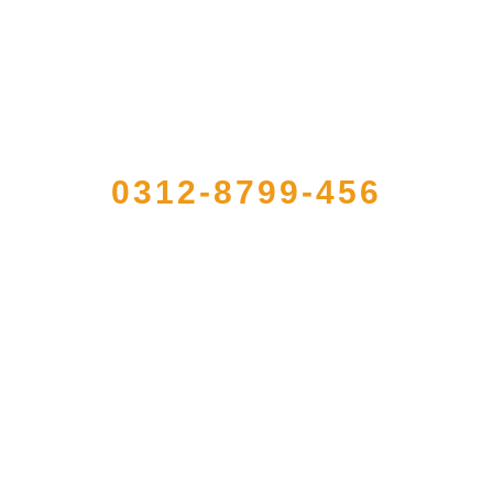
QUICK CONTACT US
0312-8799-456
的大型农产品加工出口企业，注册资金2000万元，总资产1亿多元。公司