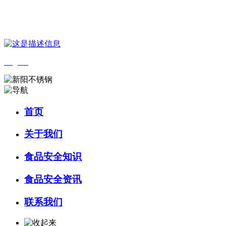
您好，欢迎来到 河北J9集团|国际站官网食品 官方网站！
English
首页
关于我们
食品安全知识
食品安全资讯
联系我们