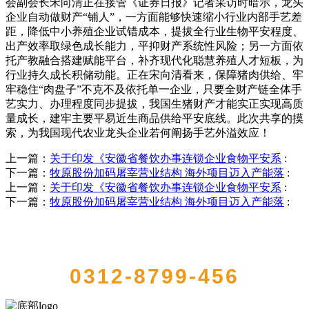
会副会长宋向清正在接管《证券日报》记者采访时暗示，龙头
企业自动做财产“铺人”，一方面能够快速缩小行业内部手艺差
距，降低中小养殖企业试错成本，提拔全行业生物平安程度、
出产效率取绿色成长能力，平抑财产系统性风险；另一方面依
托产教融合搭建赋能平台，补齐现代化聪慧养殖人才短板，为
行业持久成长积储动能。正在宋向清看来，保障猪肉供给、牢
牢稳住“肉盘子”不克不及依托单一企业，只要全财产链全体手
艺实力、办理程度同步提拔，我国生猪财产才能实正实现高质
量成长，建牢主要平易近生商品供给平安底线。此次共享的摸
索，为我国现代农业龙头企业若何阐扬手艺外溢效应！
上一篇：
关于印发《安徽省餐饮办事连锁企业食物平安系
:
下一篇：
牧原股份加码屠宰营业结构 海外项目迈入产能落
:
上一篇：
关于印发《安徽省餐饮办事连锁企业食物平安系
:
下一篇：
牧原股份加码屠宰营业结构 海外项目迈入产能落
:
QUICK CONTACT US
0312-8799-456