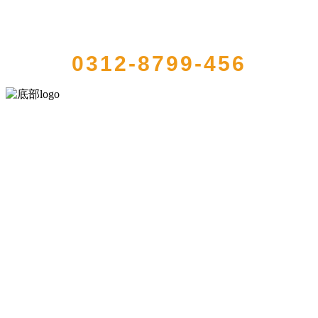
QUICK CONTACT US
0312-8799-456
河北J9集团|国际站官网食品有限公司创建于1991年，是经省级注册的
大型农产品加工出口企业，注册资金2000万元，总资产1亿多元。公司
产品有速冻甜糯玉米，芦笋，青豆，草莓，花菜，青刀豆，混合菜，
胡萝卜等。
服务支持
关于我们
食品安全知识
食品安全资讯