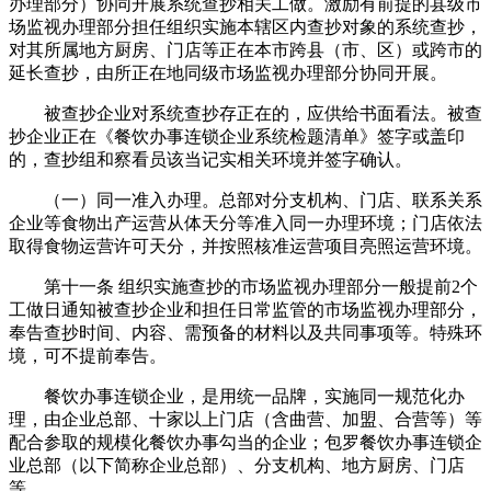
办理部分）协同开展系统查抄相关工做。激励有前提的县级市
场监视办理部分担任组织实施本辖区内查抄对象的系统查抄，
对其所属地方厨房、门店等正在本市跨县（市、区）或跨市的
延长查抄，由所正在地同级市场监视办理部分协同开展。
被查抄企业对系统查抄存正在的，应供给书面看法。被查
抄企业正在《餐饮办事连锁企业系统检题清单》签字或盖印
的，查抄组和察看员该当记实相关环境并签字确认。
（一）同一准入办理。总部对分支机构、门店、联系关系
企业等食物出产运营从体天分等准入同一办理环境；门店依法
取得食物运营许可天分，并按照核准运营项目亮照运营环境。
第十一条 组织实施查抄的市场监视办理部分一般提前2个
工做日通知被查抄企业和担任日常监管的市场监视办理部分，
奉告查抄时间、内容、需预备的材料以及共同事项等。特殊环
境，可不提前奉告。
餐饮办事连锁企业，是用统一品牌，实施同一规范化办
理，由企业总部、十家以上门店（含曲营、加盟、合营等）等
配合参取的规模化餐饮办事勾当的企业；包罗餐饮办事连锁企
业总部（以下简称企业总部）、分支机构、地方厨房、门店
等。