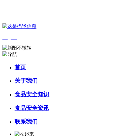
您好，欢迎来到 河北J9集团|国际站官网食品 官方网站！
English
首页
关于我们
食品安全知识
食品安全资讯
联系我们