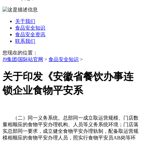
关于我们
食品安全知识
食品安全资讯
联系我们
您现在的位置：
J9集团|国际站官网
>
食品安全知识
>
关于印发《安徽省餐饮办事连
锁企业食物平安系
（二）同一义务系统。总部同一成立取运营规模、门店数
量相顺应的食物平安办理机构、人员等义务系统环境；门店落
实总部同一要求，成立健全食物平安办理轨制，配备取运营规
模相顺应的食物平安办理人员，照实行食物平安员AB岗等环