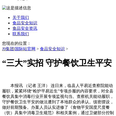
关于我们
食品安全知识
食品安全资讯
联系我们
您现在的位置：
J9集团|国际站官网
>
食品安全知识
>
“三大”实招 守护餐饮卫生平安
本报讯 （记者 王洋） 连日来，临县人平易近查察院能动
履职，紧紧环绕“检护平易近生”专项步履的内容要求，对全县
餐饮具集中消毒行业开展专项监视勾当。查察机关能动履职，
守护餐饮卫生平安的做法遭到了本地群众的承认。缜密摆设，
做好前期预备。办案人员认实进修了《食物平安国度尺度餐
（饮）具集中消毒卫生规范》和相关案例，通过卫健部分控制