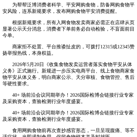
为帮帮泛博消费者科学、平安网购食物，防备网购食物平
安风险，连系新规要求，发布网购食物平安消费提醒。
根据新规要求，所有入网食物发卖商家必需正在店肆从页
显著公示天分消息，消费者下单前务必自动检验，不盲面前目
今单。
商家拒不处置、平台推诿扯皮的，可拨打12315或12345赞
扬举报热线，本身权益。
2026年5月20日《收集食物发卖运营者落实食物平安从体
义务》正式施行。新规进一步压实电商平台、线上食物商家食
物平安从体义务，明白商家公示、天分审核、食物管控、售后
等硬性要求。
40+ 场前沿会议同期举办！2026国际检博会链接行业专家
及采购资本，查验检测行业年度盛宴。
40+ 场前沿会议同期举办！2026国际检博会链接行业专家
及采购资本，查验检测行业年度盛宴。
食用网购食物前再次查抄感官形态，一旦呈现腹痛、等不
适症状，当即遏制食用，保留食物样本并及时就医。