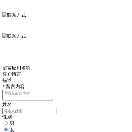
河北省保定市徐水县崔庄镇吴庄村
0312-8799456 18633256098
delishipin@yeah.net
给我留言
留言应用名称：
客户留言
描述：
*
留言内容：
姓名：
性别：
男
女