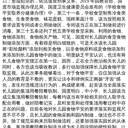
罚；形成犯罪的，依法逃查刑事义务。2019 年由教育部、国
度市场监视办理总局、国度卫生健康委员会发布的《学校食物
平安取养分健康办理》中，第三十一条，学校食堂制售冷食类
食物、生食类食物、裱花蛋糕、现榨果蔬汁等，该当按照相关
要求设置专间或者公用操做区，专间该当正在加工制做前进行
消毒。第三十五条还列了然五类学校食堂采购、利用的食物、
食物添加剂、食物相关产物。可见，国度对长儿园的食堂食物
制做添加方面，有着很是明白细致的，可是天水该长儿园
将“彩绘颜料”添加到相关食物，以非食物原料或是食物添加剂
来添加到长儿园食物中的做法，明显缺乏平安认识，也没有将
长儿食物平安摆正在第一位。因而，正在全力救治相关长儿的
同时，各方也该当吸收教训，多行动加强保障长儿园食物平安
取监视。从此次事务能够看出，对于食物平安，仅仅加强从业
人员的教育是不敷的，更应让法令和律例实正阐扬“牙齿”感
化，发生对违规违法行为的，构成硬束缚。起首该当全面落实
长儿园的集顶用餐陪餐轨制。国度明白，中小学、长儿园该当
成立集顶用餐陪餐轨制，每餐均该当有学校相关担任人取学生
配合用餐，做好陪餐记实，及时发觉和处理集顶用餐过程中存
正在的问题。目前各地对长儿园食物平安的要求落实和监视尺
度不尽不异，且长儿园的食物采购和园内制做，做法也不尽不
异。除了规范采购来历取制做流程，还要加强落实园长的从体
义务，集顶用餐陪餐轨制该当成为长儿园设园的硬性轨制，让