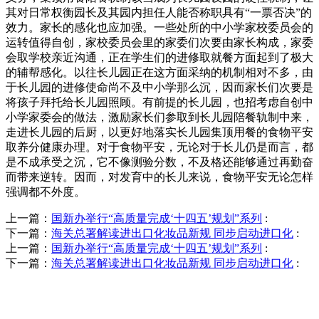
其对日常权衡园长及其园内担任人能否称职具有“一票否决”的
效力。家长的感化也应加强。一些处所的中小学家校委员会的
运转值得自创，家校委员会里的家委们次要由家长构成，家委
会取学校亲近沟通，正在学生们的进修取就餐方面起到了极大
的辅帮感化。以往长儿园正在这方面采纳的机制相对不多，由
于长儿园的进修使命尚不及中小学那么沉，因而家长们次要是
将孩子拜托给长儿园照顾。有前提的长儿园，也招考虑自创中
小学家委会的做法，激励家长们参取到长儿园陪餐轨制中来，
走进长儿园的后厨，以更好地落实长儿园集顶用餐的食物平安
取养分健康办理。对于食物平安，无论对于长儿仍是而言，都
是不成承受之沉，它不像测验分数，不及格还能够通过再勤奋
而带来逆转。因而，对发育中的长儿来说，食物平安无论怎样
强调都不外度。
上一篇：
国新办举行“高质量完成‘十四五’规划”系列
:
下一篇：
海关总署解读进出口化妆品新规 同步启动进口化
:
上一篇：
国新办举行“高质量完成‘十四五’规划”系列
:
下一篇：
海关总署解读进出口化妆品新规 同步启动进口化
:
QUICK CONTACT US