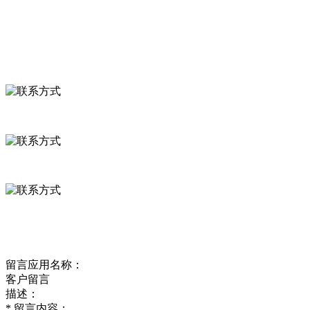
食品安全资讯
联系我们
联系方式
河北省保定市徐水县崔庄镇吴庄村
0312-8799456 18633256098
delishipin@yeah.net
给我留言
留言应用名称：
客户留言
描述：
*
留言内容：