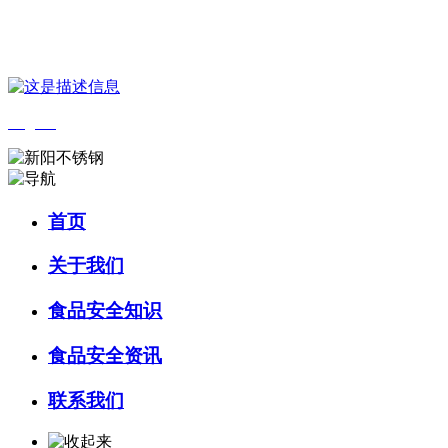
您好，欢迎来到 河北J9集团|国际站官网食品 官方网站！
English
首页
关于我们
食品安全知识
食品安全资讯
联系我们