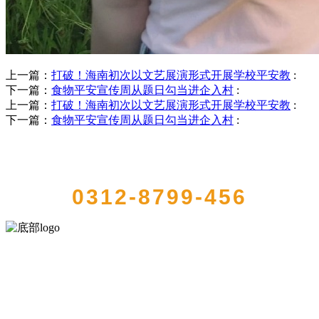
上一篇：
打破！海南初次以文艺展演形式开展学校平安教
:
下一篇：
食物平安宣传周从题日勾当进企入村
:
上一篇：
打破！海南初次以文艺展演形式开展学校平安教
:
下一篇：
食物平安宣传周从题日勾当进企入村
:
QUICK CONTACT US
0312-8799-456
河北J9集团|国际站官网食品有限公司创建于1991年，是经省级注册的
大型农产品加工出口企业，注册资金2000万元，总资产1亿多元。公司
产品有速冻甜糯玉米，芦笋，青豆，草莓，花菜，青刀豆，混合菜，
胡萝卜等。