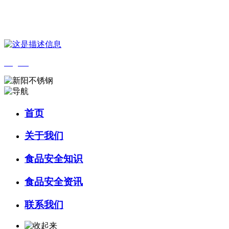
您好，欢迎来到 河北J9集团|国际站官网食品 官方网站！
English
首页
关于我们
食品安全知识
食品安全资讯
联系我们