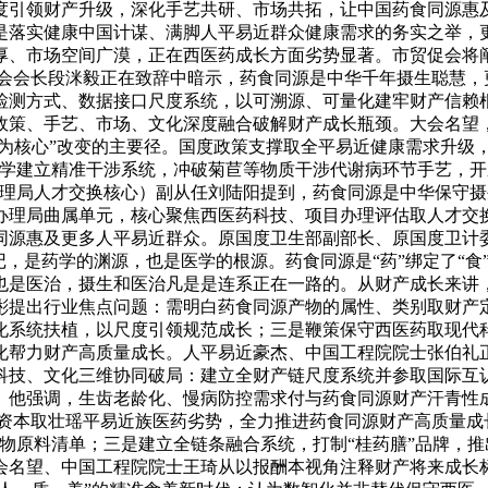
度引领财产升级，深化手艺共研、市场共拓，让中国药食同源惠
既是落实健康中国计谋、满脚人平易近群众健康需求的务实之举，
厚、市场空间广漠，正在西医药成长方面劣势显著。市贸促会将
进会会长段洣毅正在致辞中暗示，药食同源是中华千年摄生聪慧，
检测方式、数据接口尺度系统，以可溯源、可量化建牢财产信赖
政策、手艺、市场、文化深度融合破解财产成长瓶颈。大会名望
康为核心”改变的主要径。国度政策支撑取全平易近健康需求升级
质学建立精准干涉系统，冲破菊苣等物质干涉代谢病环节手艺，开
办理局人才交换核心）副从任刘陆阳提到，药食同源是中华保守
办理局曲属单元，核心聚焦西医药科技、项目办理评估取人才交
同源惠及更多人平易近群众。原国度卫生部副部长、原国度卫计
记，是药学的渊源，也是医学的根源。药食同源是“药”绑定了“
也是医治，摄生和医治凡是是连系正在一路的。从财产成长来讲
彬提出行业焦点问题：需明白药食同源产物的属性、类别取财产
化系统扶植，以尺度引领规范成长；三是鞭策保守西医药取现代
化帮力财产高质量成长。人平易近豪杰、中国工程院院士张伯礼
科技、文化三维协同破局：建立全财产链尺度系统并参取国际互
。他强调，生齿老龄化、慢病防控需求付与药食同源财产汗青性
源资本取壮瑶平易近族医药劣势，全力推进药食同源财产高质量成
食物原料清单；三是建立全链条融合系统，打制“桂药膳”品牌，
会名望、中国工程院院士王琦从以报酬本视角注释财产将来成长