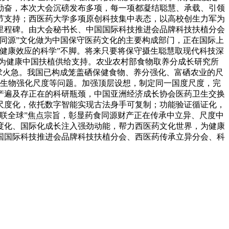
勤奋，本次大会沉磅发布多项，每一项都凝结聪慧、承载、引领
节支持；西医药大学多项原创科技集中表态，以高校创生力军为
里程碑。由大会秘书长、中国国际科技推进会品牌科技扶植分会
同源”文化做为中国保守医药文化的主要构成部门，正在国际上
健康效应的科学”不脚。将来只要将保守摄生聪慧取现代科技深
为健康中国扶植供给支持。农业农村部食物取养分成长研究所
求火急。我国已构成笼盖硒保健食物、养分强化、富硒农业的尺
取生物强化尺度等问题。加强顶层设想，制定同一国度尺度，完
产遍及存正在的科研瓶颈，中国亚洲经济成长协会医药卫生交换
尺度化，依托数字智能实现古法身手可复制；功能验证循证化，
联全球”焦点宗旨，彰显药食同源财产正在传承中立异、尺度中
度化、国际化成长注入强劲动能，帮力西医药文化世界，为健康
国国际科技推进会品牌科技扶植分会、西医药传承立异分会、科