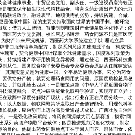
及全球健康事业。市贸促会党组、副从任、一级巡视员唐海蛟正
更是鞭策保守摄生取现代科技融合、培育医药新质出产力的无力
阐扬联通政企、融通表里、通顺供需的劣势，持续搭建、合做、
更是健康中国计谋的主要支持取面向世界的中国手刺。他环绕
根底；借力人工智能、智能制制鞭策财产全链条数字化转型；依
，西医药大学党委副、校长唐志书暗示，药食同源不只是西医药
，为财产带来严沉机缘。西医药大学系统建立了以“理论立异—
辟非口服芳喷鼻新配方，制定系列尺度并建溯源平台，构成“医
摄生瑰宝，契合健康中国计谋取全球健康需求，国度系列政策为
换，持续搭建产学研用协同立异桥梁，通过登记、西医药科技曲
委副从任、国务院食物平安委员会专家委员会原副从任陈啸宏认
食”，其现实意义是为健康中国、全平易近健康办事。它分为药食
，要供给好产物，就要处理药食同用的问题。原国度质检总局总
定位，并就此给出四点：一是鞭策点窜《中华人平易近国食物平
科技深度融合，沉点冲破功能量化取科学验证，实现守正立异；
正在致辞中深度分解财产现状，指出行业存正在尺度分歧一、功
认；以大数据、物联网鞭策研发取出产全链智能化，用现代科学
成长机缘，应乘势而上迈向高质量逾越式成长。广西壮族自治区
长。一是强化政策赋能，将药食同源做为沉点新赛道，摸索“同
推出系列药膳产物取平台载体；四是推进规范尺度化扶植，制定
标的目的。他提出药食同源焦点正在于因人而养、辨体而食，依