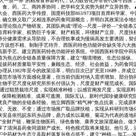
一人一质一养”的精准食养新时代；认为数智化并非替代保守西医
食、药、工、商跨界协同，把学科交叉劣势为财产立异胜势。▲大会
会、西医药大学传授、国度科技部863/973项目首席科学家、
，确立狭义取广义相连系的药食同源概念，并明白其政策法令地
血理论指点产物研发。其团队构成“理论—尺度—评价—”全链条
首席科学家、权势巨子专家、财产精英，环绕财产立异、尺度扶
养分健康需求从导阶段，不合理炊事成为慢病高发主要诱因，契
明、配方设想不精、制制手艺待升、西医药特色功能评价缺失等六
新手艺、建立西医药特色功能评价系统。中国西医科学院中药研
为焦点的全链条质量保障方案，建立“顺境增效、生态位操纵、系统
提拔药材质量取平安性，兼顾生态、经济、社会效益，为药食同
1982年至今的政策沿革，明白目次已扩充至106种，并成立了“保
规范市场等方面感化显著，但当前仍面对纳入需求增加、部分协
生物手艺尺度化研究所所长付强认为，尺度是财产规范成长、国
：通过聪慧栽培尺度，实现精准种植；以感官阐发尺度，实现原
，保障检测精准、成果可逃溯、国际互认。新时代国珍健康研究院
优良产物的全链条经验。他立脚西医“精气神”焦点抗衰，完成原
安、无效、不变；通过市场推广取品牌扶植，实现从科研到市场
来安县依托皖东药乡品牌，鼎力成长以葛根、菊花为代表的道地
牌”全财产链，鞭策生物医药、绿色食物、康养文旅深度融合。做
享了清涧县药食同源财产成长、特色模式取将来规划。他引见，清
中药材为生态立县取村落复兴焦点抓手，建立“种植— 加工—