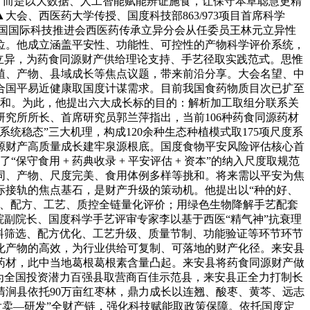
，而是以大数据、人工智能赋能辨证施食，让保守本草聪慧更精
、西医药大学传授、国度科技部863/973项目首席科学
中国国际科技推进会西医药传承立异分会从任委员王林元立异性
位。他成立涵盖平安性、功能性、可控性的产物科学评价系统，
立异，为药食同源财产供给理论支持、手艺径取实践范式。思惟
植、产物、县域成长等焦点议题，带来前沿分享。大会名望、中
合国平易近健康取国度计谋需求。目前我国食药物质目次已扩至
大挑和。为此，他提出六大成长标的目的：解析加工取组分联系关
究所所长、首席研究员郭兰萍指出，当前106种药食同源药材
稳态”三大机理，构成120余种生态种植模式取175项尺度系
源财产高质量成长建牢泉源根底。国度食物平安风险评估核心首
守食用 + 药典收录 + 平安评估 + 资本”的纳入尺度取规范
同、产物、尺度完美、食用体例多样等挑和。将来需以平安为焦
际接轨的焦点基石，是财产升级的策动机。他提出以“种的好、
料、配方、工艺、质控全链量化评价；用绿色生物降解手艺配套
副院长、国度科学手艺评审专家李以基于西医“精气神”抗衰理
料筛选、配方优化、工艺升级、质量节制、功能验证等环节环节
化产物的高效，为行业供给可复制、可落地的财产化径。来安县
药材，此中当地葛根葛根素含量凸起。来安县将药食同源财产做
为全国投资潜力百强县取营商百佳示范县，来安县正全力打制长
涧县依托90万亩红枣林，鼎力成长以连翘、酸枣、黄芩、远志
发卖—研发”全财产链，强化科技赋能取政策保障。依托国度定