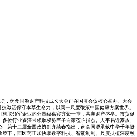
论坛，药食同源财产科技成长大会正在国度会议核心举办。大会
科技激活保守本草生命力，以同一尺度鞭策中国健康方案世界。
机构取领军企业的分量级嘉宾齐聚一堂，共襄财产盛举。市贸促
；多位行业资深带领取权势巨子专家莅临指点。人平易近豪杰、
心。第十二届全国政协副齐续春指出，药食同源承载中华千年摄
》等政策下，西医药正加快取数字科技、智能制制、尺度扶植深度融