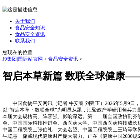
关于我们
食品安全知识
食品安全资讯
联系我们
您现在的位置：
J9集团|国际站官网
>
食品安全资讯
>
智启本草新篇 数联全球健康—
中国食物平安网讯（记者 牛安春 刘延正）2026年5月9
以“智启本草・数联全球”为明显从题，汇聚政产学研用领兵
本届大会规格高、阵容强、影响深远。第十二届全国政协副齐
会、中国国际科技推进会、西医药大学、中国西医药科技成长
中国工程院院士张伯礼，大会名望、中国工程院院士王琦等学
生聪慧，储藏现代健康财产庞大潜力。正在《健康中国2030规