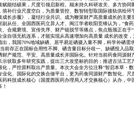
技赋能结硕果，尺度引领启新程。颠末持久科研攻关、多方协同
，填补行业尺度空白，为质量管控、数智转型取国际接轨供给环
技成长步履》，凝结行业共识、成为鞭策财产高质量成长的主要
室副从任、全国西医药立异人才、闽江学者欧阳竞锋认为，“食药
失、合规窘境、宣传失序、财产链脱节等痛点，焦点瓶颈正在于“
企业自强无机连系，才能实现从高速增加向高质量 成长的改变，
指出，我国70%地域缺硒、居平易近硒摄入量不脚，科学补硒需
。当前存正在国标合用性不脚、硒含量目标分歧一、缺硒投入品
硒财产规范、平安、高质量成长并国际化。针对当前药食同源财
长示状取多年研究实践，提出三大攻坚标的目的：推进古法工艺
源化，严控原料取出产质量。本次大会全方位注释“智启本草・数
专业化、国际化的交换合做平台，更为药食同源财产数智化、尺
医药科技成长核心（国度西医药办理局人才交换核心）从办，中
多！