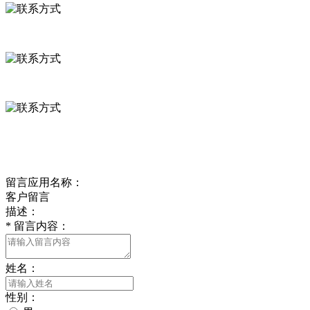
河北省保定市徐水县崔庄镇吴庄村
0312-8799456 18633256098
delishipin@yeah.net
给我留言
留言应用名称：
客户留言
描述：
*
留言内容：
姓名：
性别：