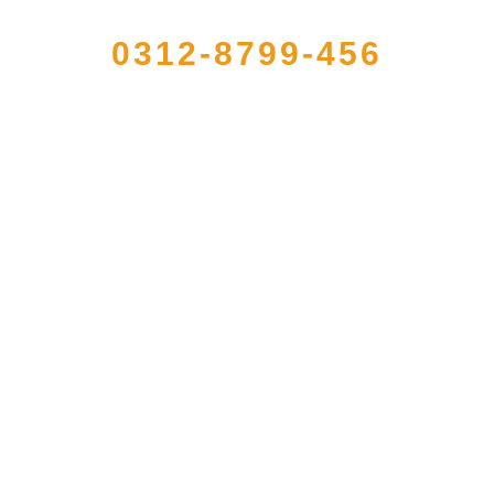
QUICK CONTACT US
0312-8799-456
的大型农产品加工出口企业，注册资金2000万元，总资产1亿多元。公司