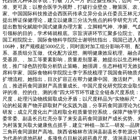
托西医九种体质学说，打破“万人一方”的泛摄生模式，迈向“
准、更可及；以整合医学为视野，打破行业壁垒，鞭策医、农、
家、中国国际科技推进会西医药传承立异分会从任委员王林元大
提出辨证保健理论，建立以健康三分法为焦点的科学研究方式
提出数智化赋能中国式健康办理方案，立脚精气神、净腑、气
引领标的目的，学术铸就根底。宗旨演讲环节汇聚多位院士、
国工程院院士、国际食物科学院院士谢明怯指出，我国已进入
106种，财产规模超5000亿元，同时面对加工组分影响不
系、基质组分互做、优化配方设想、阐明健康效应机理、融合高
受基原、、加工等要素影响，质量差别显著。她提出以生态种植
统，推广绿色防控取分析防止策略。她强调，生态种植可无效
席科学家、国际食物科学院院士李宁系统梳理了我国食药物质办理从
扩增流程。她指出，目次扩容正在帮力健康中国、激活财产、
点，推进药食同源财产高质量成长。中国尺度化研究院农业取
评的准、控的住、测的准”四大环节环节建立全链条尺度系统
尺度，处理污染物残留取成分矛盾；以尺度样品为“实物标尺”
论的松延膏产物开辟取财产化实践为题，分享药食同源理论为
研发；成立尺度化出产流程取全程质量管控系统，保障产物平
委常委、副县长吕红亮分享了来安县药食同源财产成长劣势。
为村落复兴取大健康焦点抓手，建立“种植—加工—研发—品
三角药食同源财产高地。陕西省榆林市清涧县副县长李乾源分
为代表的道地药材，多项焦点目标远超药典尺度。清涧县以林下