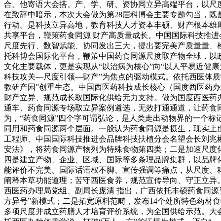
合。他寄语大会搭、产、学、研、资协同立异高端平台，以尺
在致辞中暗示，本次大会做为第28届科博会主要专题勾当，
行动。是科技立异高地，教育科技人才资本丰硕、财产根本雄
共享平台，鞭策药食同源 财产高质量成长。中国国际科技推
尺度先行、数智赋能、协同发出三大，提出要完美产质量量、
托科博会国际化平台，鞭策中国药食同源尺度取产物全球，以
文化主要载体，更是实现从“以治病为核心”向“以人平易近健
科技攻关—尺度引领—财产”为焦点的驱动模式。依托西医体
教研产园”创重生态。中国西医药科技成长核心（国度西医药
财产立异、规范成长取国际化供给无力支持。做为国度西医药
通车、药食同源专场取立异案例遴选，无效打通通道，让药食
为，“药食同源”四个字可谓弘论，是人类走出动物界的一个标
同用和药食同源两个层面。一般认为药食同源是摄生，现实上
工程师、中国国际科技推进会品牌科技扶植分会名望会长刘兆
安法》，将药食同源产物列为特殊食物第四类；二是加速尺度
四是建立产物、企业、区域、国际等多条理品牌集群，以品牌
能评价不完美、国际话语权不脚、宣传强调等痛点，从尺度、
阐释本草功能道理；苦守西医食养，规范宣传导向、守正立异
西医药办理局党组、副局长庞清 指出，广西依托丰硕药食同
方异号”新模式；二是拓宽原料范畴，发布14个处所特色药材
多项尺度并成立药膳人才培育评价系统，为全国供给示范。大