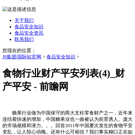
关于我们
食品安全知识
食品安全资讯
联系我们
您现在的位置：
J9集团|国际站官网
>
食品安全知识
>
食物行业财产平安列表(4)_财
产平安 - 前瞻网
糖果行业做为中国保守的两大支柱零食财产之一，近年来
连结着快速的增加，中国糖果业也一曲被认为前景诱人。庞大
的市场规模和潜力。。。回首2011年中国屡次发生的食物平安
变乱，让人惊心动魄。还有什么可相信？我们事实糊口正在如