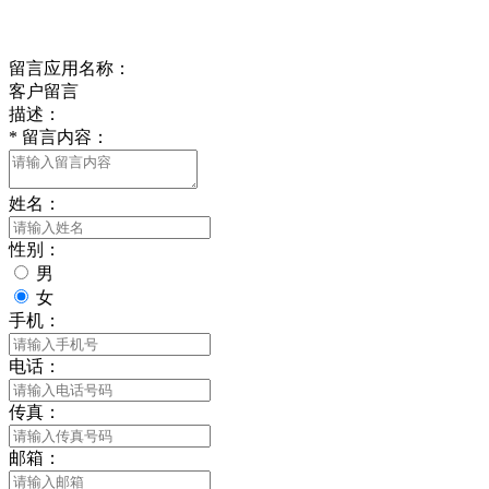
给我留言
留言应用名称：
客户留言
描述：
*
留言内容：
姓名：
性别：
男
女
手机：
电话：
传真：
邮箱：