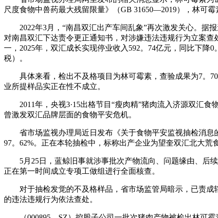
尺度食物中兽药最大残留限量》（GB 31650—2019），林可霉
2022年3月，“南昌双汇出产车间乱象”再次激发关心。据
对南昌双汇下达责令更正通知书，对涉嫌违法违规行为立案查
一，2025年，双汇成长实现停业收入592。74亿元，同比下降
税）。
具体来看，检出不及格项目为林可霉素，查验成果为7。70×10
业所提样品实正在性不成立。
2011年，央视3·15出格节目“瘦肉精”猪肉流入济源双
曾激发双汇品牌层面的食物平安危机。
省市场监视办理局近日发布《关于食物平安监视抽检消息的布告（
97。62%。正在本轮抽检中，标称出产企业为望奎双汇北大荒
5月25日，蓝鲸旧事就涉事批次产物流向、问题缘由、后续
正在第一时间成立专项工做组进行全面核查。
对于抽检发觉的不及格样品，省市场监管局暗示，已责成辖
的违法违规行为依法查处。
（000895。SZ）控股子公司一批次猪肉产物被检出林可