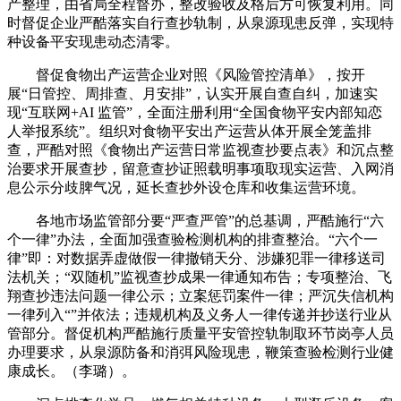
产整理，由省局全程督办，整改验收及格后方可恢复利用。同
时督促企业严酷落实自行查抄轨制，从泉源现患反弹，实现特
种设备平安现患动态清零。
督促食物出产运营企业对照《风险管控清单》，按开
展“日管控、周排查、月安排”，认实开展自查自纠，加速实
现“互联网+AI 监管”，全面注册利用“全国食物平安内部知恋
人举报系统”。组织对食物平安出产运营从体开展全笼盖排
查，严酷对照《食物出产运营日常监视查抄要点表》和沉点整
治要求开展查抄，留意查抄证照载明事项取现实运营、入网消
息公示分歧脾气况，延长查抄外设仓库和收集运营环境。
各地市场监管部分要“严查严管”的总基调，严酷施行“六
个一律”办法，全面加强查验检测机构的排查整治。“六个一
律”即：对数据弄虚做假一律撤销天分、涉嫌犯罪一律移送司
法机关；“双随机”监视查抄成果一律通知布告；专项整治、飞
翔查抄违法问题一律公示；立案惩罚案件一律；严沉失信机构
一律列入“”并依法；违规机构及义务人一律传递并抄送行业从
管部分。督促机构严酷施行质量平安管控轨制取环节岗亭人员
办理要求，从泉源防备和消弭风险现患，鞭策查验检测行业健
康成长。（李璐）。