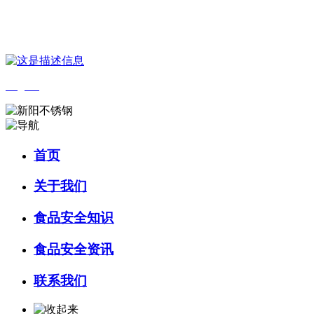
您好，欢迎来到 河北J9集团|国际站官网食品 官方网站！
English
首页
关于我们
食品安全知识
食品安全资讯
联系我们