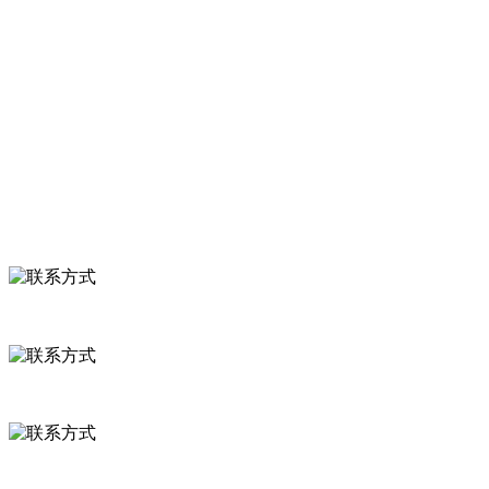
关于我们
食品安全知识
食品安全资讯
联系我们
联系方式
河北省保定市徐水县崔庄镇吴庄村
0312-8799456 18633256098
delishipin@yeah.net