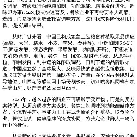
兑调配、有酸就行向纯粮酿制、功能赋能、精准发酵进化。调
味即办事(CaaS)模式快速普及，餐饮企业不再需要本人调醋、
选醋，而是按需获取全托管调味方案，这种模式将降低利用门
槛、提拔调味结果。
从财产链来看，中国已构成笼盖上逛粮食种植取果品供应
(高粱、大米、糯米、小麦、苹果、桑葚等)、中逛酿制取深加
工(固态发酵、液态发酵、果醋发酵、功能醋开辟)、下逛渠道
取消费(商超、电商、餐饮、出口)的完整财产系统。从原料种
植、酿制发酵，到中逛的陈酿取调配，再到下逛的品牌取渠
道，中国建立起了全球最大、反映最快的食醋供应链收集。山
西取江苏做为醋财产第一梯队省份，产量正在全国占领绝对从
导地位，山西老陈醋全国市场份额极高，镇江喷鼻醋同样占领
半壁山河，财产集群效应日益凸显。
2026年，越来越多的醋企不再满脚于卖产物，而是向卖方
案转型。从厨房调味方案设想、餐饮定制调味到功能醋健康方
案，全流程手艺办事能力正正在成为新的合作壁垒。取食物企
业、餐饮连锁、健康品牌的深度协同，将决定企业鄙人一轮合
作中的身位。
从最新的线上零售数据来看，头部品牌一家独大的款式愈