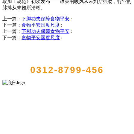
取加工规范》初次发布——政策的暖风从未如斯强劲，行业的
脉搏从未如斯清晰。
上一篇：
下脚功夫保障食物平安
:
下一篇：
食物平安国度尺度
:
上一篇：
下脚功夫保障食物平安
:
下一篇：
食物平安国度尺度
:
QUICK CONTACT US
0312-8799-456
河北J9集团|国际站官网食品有限公司创建于1991年，是经省级注册的
大型农产品加工出口企业，注册资金2000万元，总资产1亿多元。公司
产品有速冻甜糯玉米，芦笋，青豆，草莓，花菜，青刀豆，混合菜，
胡萝卜等。
服务支持