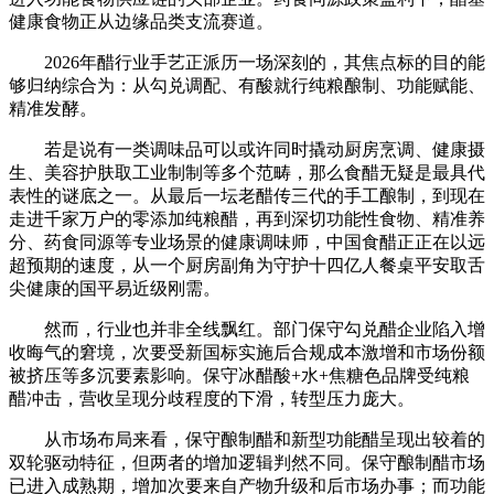
健康食物正从边缘品类支流赛道。
2026年醋行业手艺正派历一场深刻的，其焦点标的目的能
够归纳综合为：从勾兑调配、有酸就行纯粮酿制、功能赋能、
精准发酵。
若是说有一类调味品可以或许同时撬动厨房烹调、健康摄
生、美容护肤取工业制制等多个范畴，那么食醋无疑是最具代
表性的谜底之一。从最后一坛老醋传三代的手工酿制，到现在
走进千家万户的零添加纯粮醋，再到深切功能性食物、精准养
分、药食同源等专业场景的健康调味师，中国食醋正正在以远
超预期的速度，从一个厨房副角为守护十四亿人餐桌平安取舌
尖健康的国平易近级刚需。
然而，行业也并非全线飘红。部门保守勾兑醋企业陷入增
收晦气的窘境，次要受新国标实施后合规成本激增和市场份额
被挤压等多沉要素影响。保守冰醋酸+水+焦糖色品牌受纯粮
醋冲击，营收呈现分歧程度的下滑，转型压力庞大。
从市场布局来看，保守酿制醋和新型功能醋呈现出较着的
双轮驱动特征，但两者的增加逻辑判然不同。保守酿制醋市场
已进入成熟期，增加次要来自产物升级和后市场办事；而功能