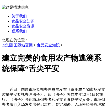
关于我们
食品安全知识
食品安全资讯
联系我们
您现在的位置：
J9集团|国际站官网
>
食品安全知识
>
建立完美的食用农产物逃溯系
统保障“舌尖平安
近日，国度市场监视办理总局发布《食用农产物市场发卖
质量平安监视办理法子》。该《法子》将自本年12月1日起施
行。《法子》强化市场创办者和发卖者食物平安义务，市场创
办者履行入场发卖者登记建档、签定和谈、入场检验等办理权