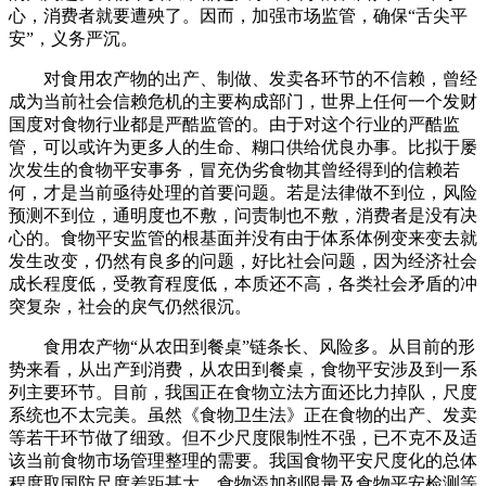
心，消费者就要遭殃了。因而，加强市场监管，确保“舌尖平
安”，义务严沉。
对食用农产物的出产、制做、发卖各环节的不信赖，曾经
成为当前社会信赖危机的主要构成部门，世界上任何一个发财
国度对食物行业都是严酷监管的。由于对这个行业的严酷监
管，可以或许为更多人的生命、糊口供给优良办事。比拟于屡
次发生的食物平安事务，冒充伪劣食物其曾经得到的信赖若
何，才是当前亟待处理的首要问题。若是法律做不到位，风险
预测不到位，通明度也不敷，问责制也不敷，消费者是没有决
心的。食物平安监管的根基面并没有由于体系体例变来变去就
发生改变，仍然有良多的问题，好比社会问题，因为经济社会
成长程度低，受教育程度低，本质还不高，各类社会矛盾的冲
突复杂，社会的戾气仍然很沉。
食用农产物“从农田到餐桌”链条长、风险多。从目前的形
势来看，从出产到消费，从农田到餐桌，食物平安涉及到一系
列主要环节。目前，我国正在食物立法方面还比力掉队，尺度
系统也不太完美。虽然《食物卫生法》正在食物的出产、发卖
等若干环节做了细致。但不少尺度限制性不强，已不克不及适
该当前食物市场管理整理的需要。我国食物平安尺度化的总体
程度取国防尺度差距甚大，食物添加剂限量及食物平安检测等