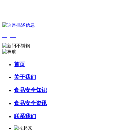
您好，欢迎来到 河北J9集团|国际站官网食品 官方网站！
English
首页
关于我们
食品安全知识
食品安全资讯
联系我们