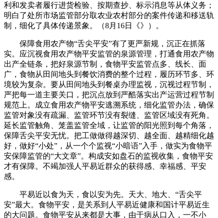
利和发卖者履行进货检验、按期查抄、标示消息等从体义务；
明白了处所市场监管部分取农业农村部分的案件传递和移送轨
制，细化了具体传递景象。（8月16日《》）。
保障食用农产物“舌尖平安”有了更严新规，沉正在抓落
实。应沉视食用农产物平安监管的泉源管理，打通食用农产物
出产全链条，把好泉源节制，食物平安监管点多、线长、面
广，食物从田间地头到餐饮消费的整个过程，履历环节多、环
境较为复杂。要从田间地头到餐桌办理监视，沉视过程节制，
严把每一道主要关口，把沉点放到严酷落实出产运营过程节制
规范上。成立食用农产物平安逃溯系统，细化监管办法，确保
监管对象没有疏漏、监管环节没有裂缝、监管区域没有死角。
延长监管触角、笼盖监管全域，让监管的阳光照到每个角落，
保障舌尖平安无忧。把工做做得越深切、越全面、越精细化越
好，做好“小处”，从一个个监视“小暗语”入手，做实为食物平
安保障监管的“大文章”。构成安如盘石的监视收集，食物平安
才有保障。不竭加强人平易近群众的获得感、幸福感、平安
感。
平易近以食为天，食以安为先。天大、地大、“舌尖平
安”最大。食物平安，是关系到人平易近健康和国计平易近生
的大问题。食物平安从来都是大事，由于病从口入，一不小