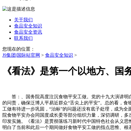
关于我们
食品安全知识
食品安全资讯
联系我们
您现在的位置：
J9集团|国际站官网
>
食品安全知识
>
《看法》是第一个以地方、国
答：、国务院高度注沉食物平安工做。党的十九大演讲明白
的问责，确保泛博人平易近群众“舌尖上的平安”。总的看，食
工做有待进一步巩固，“治标”的问题还没有底子处理，成为
院食物平安办会同国度成长委等部分组织力量，深切调研，多
印发实施。《看法》是贯彻落练习新时代中国特色社会从义思
明白了当前和此后一个期间做好食物平安工做的指点思惟、根