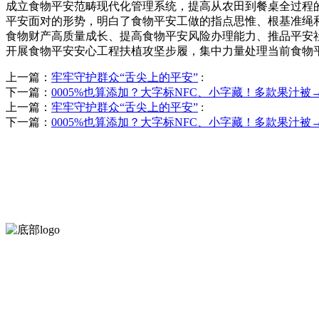
成立食物平安范畴现代化管理系统，提高从农田到餐桌全过程
平安面对的形势，明白了食物平安工做的指点思惟、根基准绳
食物财产高质量成长、提高食物平安风险办理能力、推品平安
开展食物平安安心工程扶植攻坚步履，集中力量处理当前食物
上一篇：
牢牢守护群众“舌尖上的平安”
:
下一篇：
0005%也算添加？大字标NFC、小字藏！多款果汁被
上一篇：
牢牢守护群众“舌尖上的平安”
:
下一篇：
0005%也算添加？大字标NFC、小字藏！多款果汁被
河北J9集团|国际站官网食品有限公司创建于1991年，是经省级注册
等。
服务支持